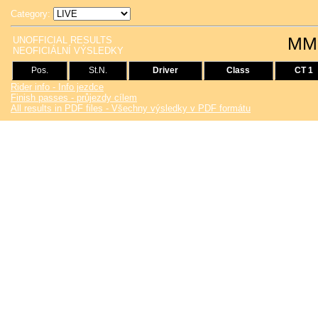
Category:
MMS
UNOFFICIAL RESULTS
NEOFICIÁLNÍ VÝSLEDKY
Pos.
St.N.
Driver
Class
CT 1
Rider info - Info jezdce
Finish passes - průjezdy cílem
All results in PDF files - Všechny výsledky v PDF formátu