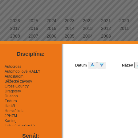
2026
2025
2024
2023
2022
2021
2020
2017
2016
2015
2014
2013
2012
2011
2008
2007
2006
2005
2004
2003
Disciplína:
Datum
Název
Autocross
Automobilové RALLY
Autoslalom
Běžecké závody
Cross Country
Dragstery
Duatlon
Enduro
Hasiči
Horské kola
JPHZM
Karting
Lyžování bežecké
Lyžování sjezdové
Seriál:
Mini Moto