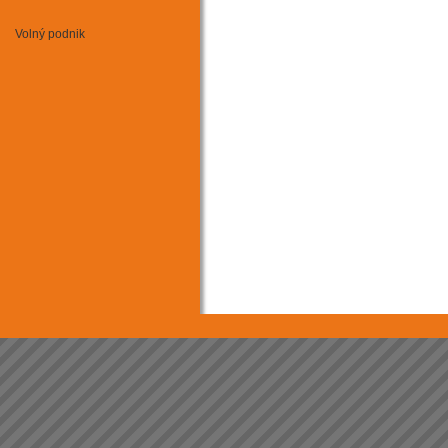
Minikary
Motokros
Volný podnik
Mushing - psí sprežení
Rally cross country
Rallycross
Silniční moto
Sjezd horských kol
Supermoto
Triathlon
Tuningový sraz
Závody aut. na okruhu
Závody automobilů do vrchu