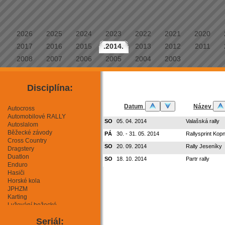
2026
2025
2024
2023
2022
2021
2020
2017
2016
2015
.2014.
2013
2012
2011
2008
2007
2006
2005
2004
2003
Disciplína:
Datum
Název
Autocross
Automobilové RALLY
SO
05. 04. 2014
Valašská rally
Autoslalom
Běžecké závody
PÁ
30. - 31. 05. 2014
Rallysprint Kop
Cross Country
SO
20. 09. 2014
Rally Jeseníky
Dragstery
Duatlon
SO
18. 10. 2014
Partr rally
Enduro
Hasiči
Horské kola
JPHZM
Karting
Lyžování bežecké
Lyžování sjezdové
Seriál:
Mini Moto