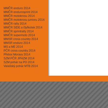
Minikary
Motokros
MMČR enduro 2014
Mushing - psí sprežení
MMČR endurosprint 2014
Rally cross country
MMČR motokrosu 2014
Rallycross
MMČR motokrosu junioru 2014
Silniční moto
MMČR rally 2014
Sjezd horských kol
MMČR SIDE a čtyřkolek 2014
Supermoto
MMČR sprintrally 2014
Triathlon
MMČR supermoto 2014
Tuningový sraz
MMSR cross country 2014
Závody aut. na okruhu
MMSR enduro 2014
Závody automobilů do vrchu
MS a ME 2014
PČR cross country 2014
Přebor Moravy 2014
SZM PČR JPHZM 2014
SZM pohár na PO 2014
Valašský pohár MTB 2014